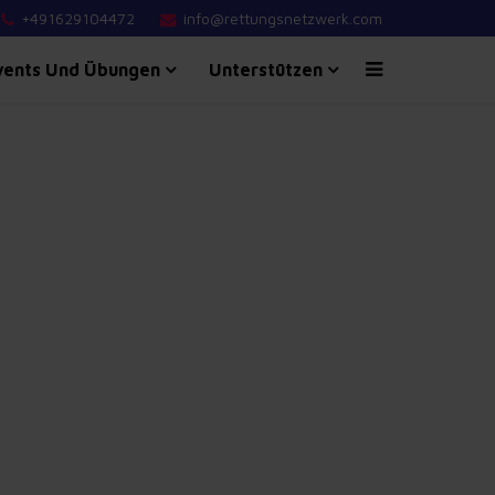
+491629104472
info@rettungsnetzwerk.com
vents Und Übungen
Unterstützen