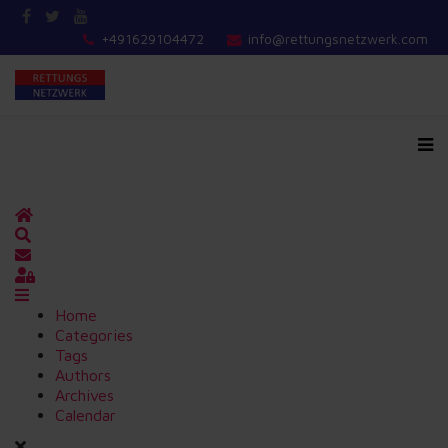
+491629104472
info@rettungsnetzwerk.com
Home
Search
Updates abonnieren
Sign In
Home
Categories
Tags
Authors
Archives
Calendar