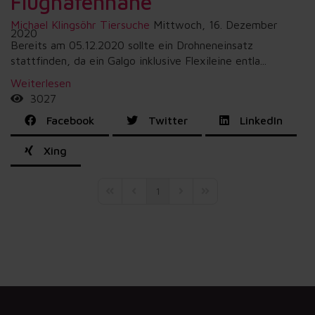
Flughafennähe
Michael Klingsöhr
Tiersuche
Mittwoch, 16. Dezember
2020
Bereits am 05.12.2020 sollte ein Drohneneinsatz
stattfinden, da ein Galgo inklusive Flexileine entla...
Weiterlesen
3027
Facebook
Twitter
LinkedIn
Xing
1
First Page
Previous Page
Next Page
Last Page