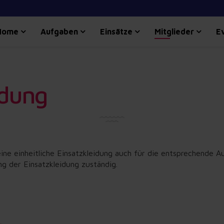
Home
Aufgaben
Einsätze
Mitglieder
E
idung
e einheitliche Einsatzkleidung auch für die entsprechende Aus
g der Einsatzkleidung zuständig.