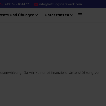
+491629104472
info@rettungsnetzwerk.com
vents Und Übungen
Unterstützen
senwirkung. Da wir keinerlei finanzielle Unterstützung von