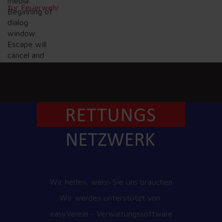
media.
für Feuerwehr
Beginning of
dialog
window.
Escape will
cancel and
close the
window.
Text
Color
Transparency
Background
Wir helfen, wenn Sie uns brauchen
Wir werden unterstützt von:
Color
easyVerein - Verwaltungssoftware