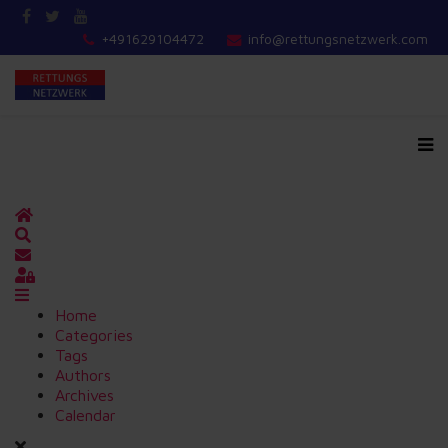
+491629104472
info@rettungsnetzwerk.com
Home
Search
Updates abonnieren
Sign In
Home
Categories
Tags
Authors
Archives
Calendar