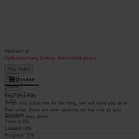
Markiert in:
Rehkitzrettung
Drohne
Wärmebildkamera
Play Video
Play
Drucken
Mute
×
Current Time
Stay Informed
0:00
When you subscribe to the blog, we will send you an e-
/
mail when there are new updates on the site so you
Duration
wouldn't miss them.
Time
0:00
Your
Loaded
: 0%
Name
Progress
: 0%