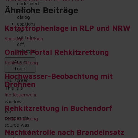
undefined
Ähnliche Beiträge
settings
dialog
captions
Katastrophenlage in RLP und NRW
and
subtitles
Sonstige Themen
off
,
Online Portal Rehkitzrettung
selected
Audio
Rehkitzrettung
Track
Hochwasser-Beobachtung mit
Fullscreen
Drohnen
This is a
modal
für Feuerwehr
window.
Rehkitzrettung in Buchendorf
No
compatible
Rehkitzrettung
source was
Nachkontrolle nach Brandeinsatz
found for this