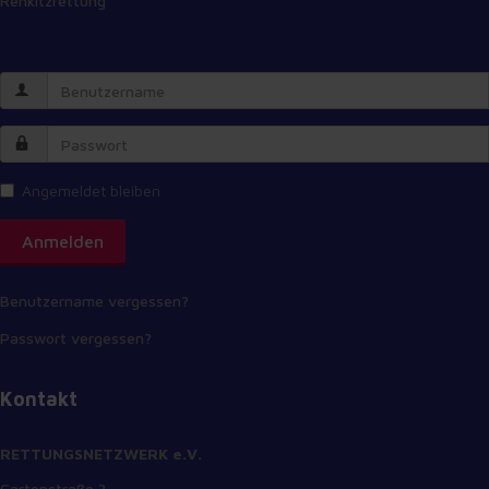
Rehkitzrettung
Font
Family
Reset
restore all
settings to
Angemeldet bleiben
the default
values
Anmelden
Done
Close
Benutzername vergessen?
Modal
Passwort vergessen?
Dialog
End of dialog
window.
Kontakt
RETTUNGSNETZWERK e.V.
Gartenstraße 3