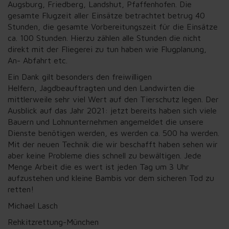
Augsburg, Friedberg, Landshut, Pfaffenhofen. Die
gesamte Flugzeit aller Einsätze betrachtet betrug 40
Stunden, die gesamte Vorbereitungszeit für die Einsätze
ca. 100 Stunden. Hierzu zählen alle Stunden die nicht
direkt mit der Fliegerei zu tun haben wie Flugplanung,
An- Abfahrt etc.
Ein Dank gilt b
esonders
den freiwilligen
Helfern, Jagdbea
uftragten und den Landwirten die
mittlerweile
sehr viel Wert auf den Tierschutz legen. Der
Ausblick auf das Jahr 2021: jetzt bereits haben sich viele
Bauern und Lohnunternehmen angemeldet die unsere
Dienste benötigen werden, es werden ca. 500 ha werden.
Mit der neuen Technik die wir beschafft haben sehen wir
aber keine Probleme dies schnell zu bewältigen. Jede
Menge Arbeit die es wert ist jeden Ta
g um 3 Uhr
aufzustehen und kleine Bambis vor dem sicheren Tod zu
retten!
Michael La
sch
Re
hkitzrettung-Mün
chen