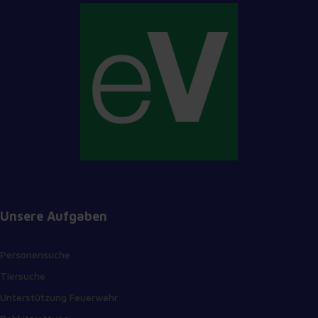
Transparency
Window
Color
Transparency
Font Size
Unsere Aufgaben
Text Edge
Personensuche
Style
Tiersuche
Unterstützung Feuerwehr