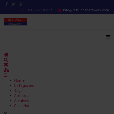
+491629104472
info@rettungsnetzwerk.com
Home
Search
Updates abonnieren
Sign In
Home
Categories
Tags
Authors
Archives
Calendar