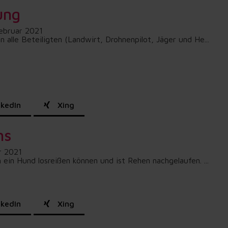
ung
Februar 2021
lle Beteiligten (Landwirt, Drohnenpilot, Jäger und He...
kedIn
Xing
hs
r 2021
in Hund losreißen können und ist Rehen nachgelaufen. ...
kedIn
Xing