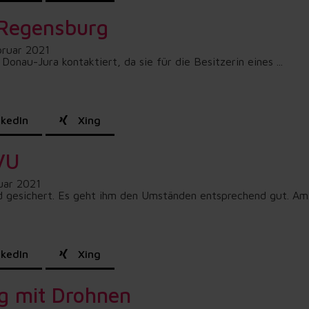
 Regensburg
bruar 2021
au-Jura kontaktiert, da sie für die Besitzerin eines ...
kedIn
Xing
VU
uar 2021
esichert. Es geht ihm den Umständen entsprechend gut. Am.
kedIn
Xing
g mit Drohnen