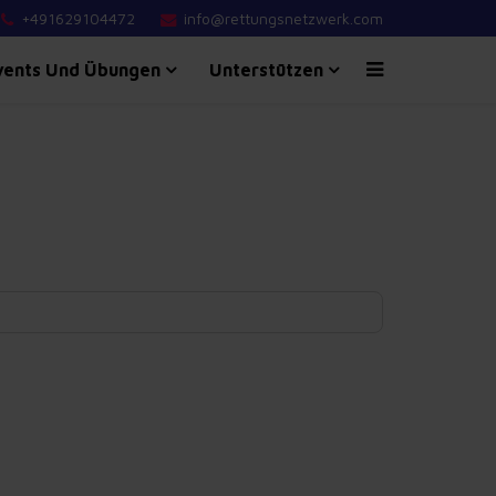
+491629104472
info@rettungsnetzwerk.com
vents Und Übungen
Unterstützen