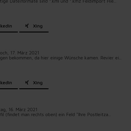
tige Dateiformate sind *.kml und *.kmz Feldimport Hie...
kedIn
Xing
och, 17. März 2021
ngen bekommen, da hier einige Wünsche kamen. Revier ei...
kedIn
Xing
tag, 16. März 2021
 (findet man rechts oben) ein Feld "Ihre Postleitza...