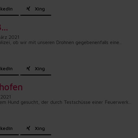
kedIn
Xing
..
März 2021
izei, ob wir mit unseren Drohnen gegebenenfalls eine...
kedIn
Xing
thofen
 2021
em Hund gesucht, der durch Testschüsse einer Feuerwerk...
kedIn
Xing