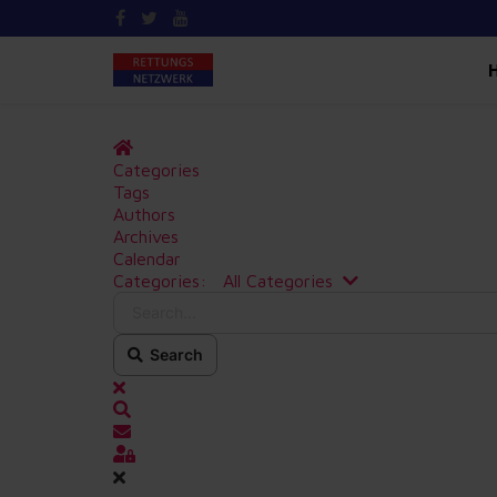
Home
Categories
Tags
Authors
Archives
Calendar
Search...
Categories:
All Categories
Search
x
Search
Updates abonnieren
Sign In